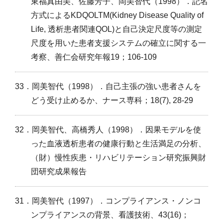
東福真由美、佐藤芳子、岡美智代（1998）．記名
方式によるKDQOLTM(Kidney Disease Quality of
Life, 透析患者関連QOL)と自己決定尺度等の測定
尺度を用いた患者支援システムの確立に関する一
考察、善仁会研究年報19；106-109
33．岡美智代（1998）．自己主張の強い患者さんを
どう受け止めるか、ナース専科；18(7), 28-29
32．岡美智代、高橋秀人（1998）．因果モデルを使
った血液透析患者の健康行動と生活満足の分析、
（財）慢性疾患・リハビリテーション研究振興財
団研究成果報告
31．岡美智代（1997）．コンプライアンス・ノンコ
ンプライアンスの背景、看護技術、43(16)；