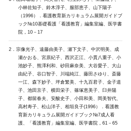
小林佐知子、鈴木淳子、服部恵子、山下陽子
（1996）．看護教育新カリキュラム展開ガイドブ
ック№10基礎看護「看護教育」編集室編、医学書
院，10－17
2．宗像光子、遠藤由美子、瀬下文子、中沢明美、成
瀬かおる、宮原紀子、西沢正江、小貫八重子、小
池妙子、熊澤利和、砂田麻奈美、大谷愛子、大山
由紀子、谷口智子、川端純江、藤田さゆり、斎藤
一江、森下妙子、坪倉繁美、十九百君子、金子道
子、池田京子、横田栄子、篠塚恵美子、臼井陽
子、都留春夫、安酸史子、小田和美、岡美智代、
高村寿子、松山洋子、相垣良子(1996）．看護教
育新カリキュラム展開ガイドブック№7成人看
護、「看護教育」編集室編、医学書院，61－65