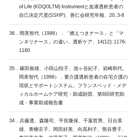
of Life (KDQOLTM) Instrumentと血液透析患者の
自己決定尺度(SSHP)、善仁会研究年報、20, 3-8
36．岡美智代（1998）．「燃えつきナース」と「マ
ンネリナース」の違い、透析ケア、14(12); 1176-
1180
35．篠田俊雄、小田山恒子、池ヶ谷紀子、岩崎和代、
岡美智代（1998）．要介護透析患者の在宅介護の
現状とサポートシステム、フランスベッド・メデ
ィカルホームケア研究・助成財団、第8回研究助
成・事業助成報告書
34．兵藤透、森隆司、平良隆保、千葉哲男、日台英
雄、青柳京子、岡田好美、向高利子、熊谷豊子、