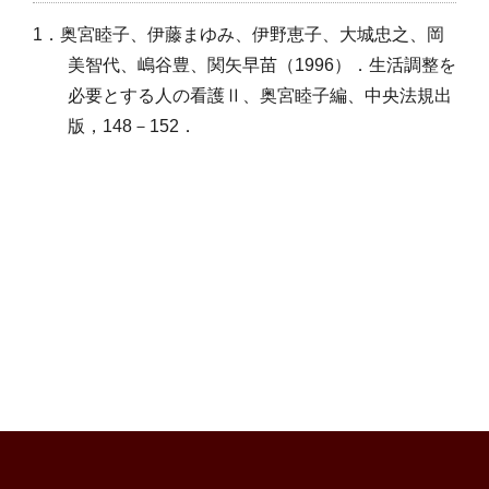
1．奥宮睦子、伊藤まゆみ、伊野恵子、大城忠之、岡
美智代、嶋谷豊、関矢早苗（1996）．生活調整を
必要とする人の看護Ⅱ、奥宮睦子編、中央法規出
版，148－152．