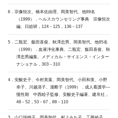
6．宗像恒次、橋本佐由理、岡美智代、他89名
（1999）．ヘルスカウンセリング事典 宗像恒次
編、日総研，124－125，136－137
5．二瓶宏、飯田喜俊、秋澤忠男、岡美智代、他85名
（1999）．血液浄化事典、二瓶宏、飯田喜俊、秋
澤忠男編集、メディカル・サイエンス・インター
ナショナル，303－310
4．安酸史子、今村美葉、岡美智代、小田和美、小野
幸子、川越清子、瀧断子（1999）．成人看護学―
慢性期 中西睦子監修、安酸史子編著、建帛社，
48－52，53－67，88－110
3．山口瑞穂子、岡美智代、村上みち子、工藤綾子、