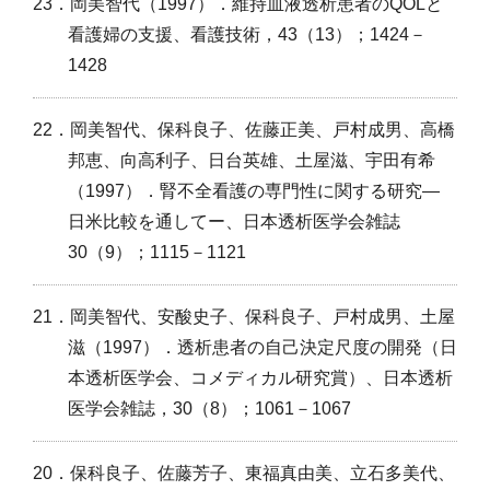
23．岡美智代（1997）．維持血液透析患者のQOLと
看護婦の支援、看護技術，43（13）；1424－
1428
22．岡美智代、保科良子、佐藤正美、戸村成男、高橋
邦恵、向高利子、日台英雄、土屋滋、宇田有希
（1997）．腎不全看護の専門性に関する研究―
日米比較を通してー、日本透析医学会雑誌
30（9）；1115－1121
21．岡美智代、安酸史子、保科良子、戸村成男、土屋
滋（1997）．透析患者の自己決定尺度の開発（日
本透析医学会、コメディカル研究賞）、日本透析
医学会雑誌，30（8）；1061－1067
20．保科良子、佐藤芳子、東福真由美、立石多美代、