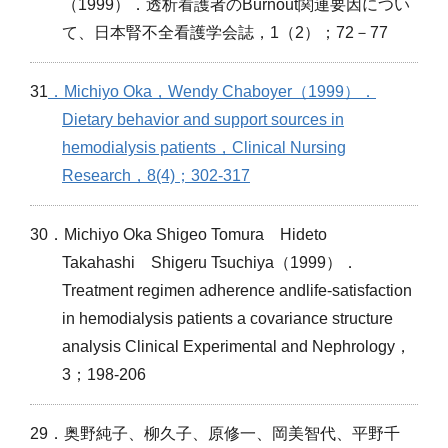
（1999）．透析看護者のBurnout関連要因につい
て、日本腎不全看護学会誌，1（2）；72－77
31
．Michiyo Oka，Wendy Chaboyer（1999）．
Dietary behavior and support sources in
hemodialysis patients，Clinical Nursing
Research，8(4)；302-317
30．Michiyo Oka Shigeo Tomura Hideto
Takahashi Shigeru Tsuchiya（1999）．
Treatment regimen adherence andlife-satisfaction
in hemodialysis patients a covariance structure
analysis Clinical Experimental and Nephrology，
3；198-206
29．奥野純子、柳久子、原修一、岡美智代、平野千