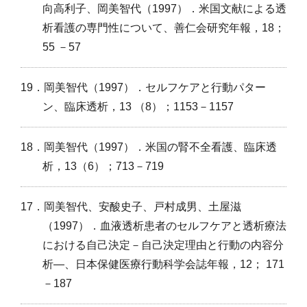
向高利子、岡美智代（1997）．米国文献による透
析看護の専門性について、善仁会研究年報，18；
55 －57
19．岡美智代（1997）．セルフケアと行動パター
ン、臨床透析，13 （8）；1153－1157
18．岡美智代（1997）．米国の腎不全看護、臨床透
析，13（6）；713－719
17．岡美智代、安酸史子、戸村成男、土屋滋
（1997）．血液透析患者のセルフケアと透析療法
における自己決定－自己決定理由と行動の内容分
析―、日本保健医療行動科学会誌年報，12； 171
－187