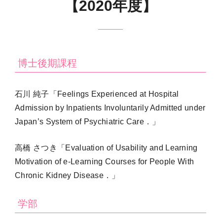
【2020年度】
博士後期課程
石川 純子「Feelings Experienced at Hospital
Admission by Inpatients Involuntarily Admitted under
Japan’s System of Psychiatric Care．」
高橋 さつき「Evaluation of Usability and Learning
Motivation of e-Learning Courses for People With
Chronic Kidney Disease．」
学部