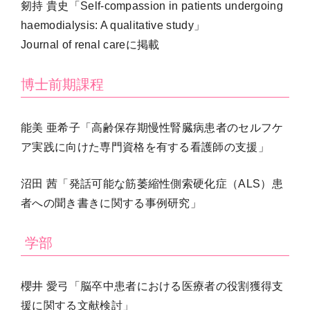
剱持 貴史「Self-compassion in patients undergoing
haemodialysis: A qualitative study」
Journal of renal careに掲載
博士前期課程
能美 亜希子「高齢保存期慢性腎臓病患者のセルフケ
ア実践に向けた専門資格を有する看護師の支援」
沼田 茜「発話可能な筋萎縮性側索硬化症（ALS）患
者への聞き書きに関する事例研究」
学部
櫻井 愛弓「脳卒中患者における医療者の役割獲得支
援に関する文献検討」