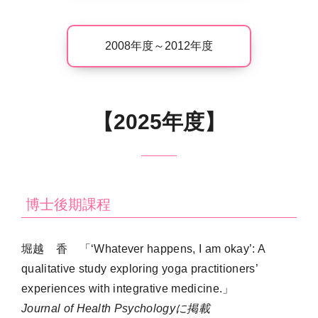
2008年度～2012年度
【2025年度】
博士後期課程
堀越 香 「‘
Whatever happens, I am okay’: A
qualitative study exploring yoga practitioners’
experiences with integrative medicine.」
Journal of Health Psychologyに掲載